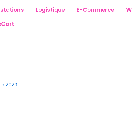
estations
Logistique
E-Commerce
W
eCart
uin 2023