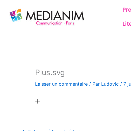
Aller
Pr
au
contenu
Lit
Plus.svg
Laisser un commentaire
/ Par
Ludovic
/
7 j