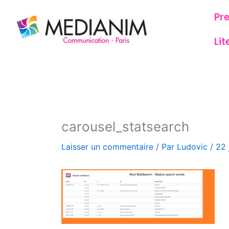
Aller
Pr
au
contenu
Lit
carousel_statsearch
Laisser un commentaire
/ Par
Ludovic
/
22 