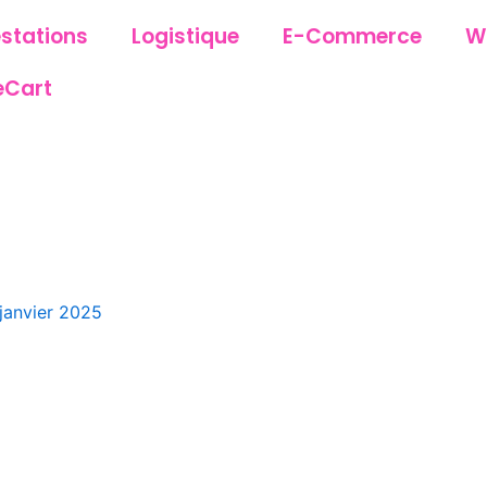
estations
Logistique
E-Commerce
W
eCart
janvier 2025