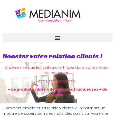
Aller
au
contenu
Boostez votre relation clients !
Analysez ce que les visiteurs ont tapé dans votre moteur
de recherche
et ajustez vos offres.
+ de produits ciblés + de relances fructueuses + de
ventes !
Comment améliorer sa relation clients ? En installant un
module de supervision des mots clés saisis sur votre site